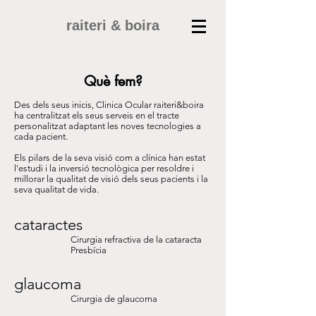
raiteri & boira
Què fem?
Des dels seus inicis, Clinica Ocular raiteri&boira
ha centralitzat els seus serveis en el tracte
personalitzat adaptant les noves tecnologies a
cada pacient.
Els pilars de la seva visió com a clínica han estat
l'estudi i la inversió tecnològica per resoldre i
millorar la qualitat de visió dels seus pacients i la
seva qualitat de vida.
cataractes
Cirurgia refractiva de la cataracta
Presbícia
glaucoma
Cirurgia de glaucoma