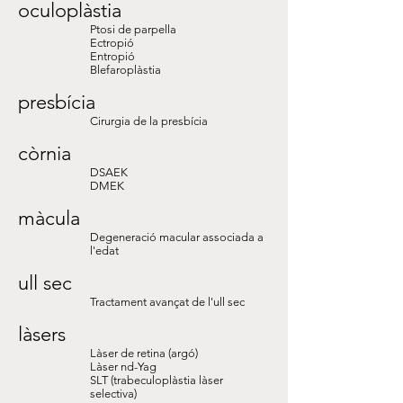
oculoplàstia
Ptosi de parpella
Ectropió
Entropió
Blefaroplàstia
presbícia
Cirurgia de la presbícia
còrnia
DSAEK
DMEK
màcula
Degeneració macular associada a
l
'
edat
ull sec
Tractament avançat de l'ull sec
làsers
Làser de retina (argó)
Làser nd-Yag
SLT (trabeculoplàstia làser
selectiva)