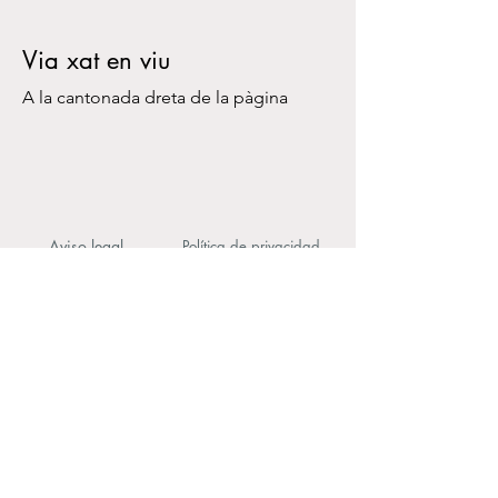
Via xat en viu
A la cantonada dreta de la pàgina
Aviso legal
Política de privacidad
Concertats també amb altres entitats, consulteu-nos